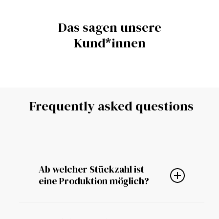
Das sagen unsere
Kund*innen
Nadine
Frequently asked questions
Tosun The
Label
Ab welcher Stückzahl ist
Mehr Erfahren
eine Produktion möglich?
Ausgewählte Styles sind bereits ab