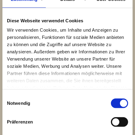
Diese Webseite verwendet Cookies
Wir verwenden Cookies, um Inhalte und Anzeigen zu
Wir sind dein perfekter Partner und
personalisieren, Funktionen für soziale Medien anbieten
können deine Produkte inklusive der
zu können und die Zugriffe auf unsere Website zu
gesamten Entwicklung realisieren
analysieren. Außerdem geben wir Informationen zu Ihrer
oder dich beraten, um deine Brand
Verwendung unserer Website an unsere Partner für
erfolgreich auf dem Markt zu
soziale Medien, Werbung und Analysen weiter. Unsere
platzieren und die passenden
Partner führen diese Informationen möglicherweise mit
weiteren Daten zusammen, die Sie ihnen bereitgestellt
Produkte für deine Zielgruppe zu
haben oder die sie im Rahmen Ihrer Nutzung der Dienste
kreieren.
gesammelt haben.
Einwilligungsauswahl
Notwendig
Präferenzen